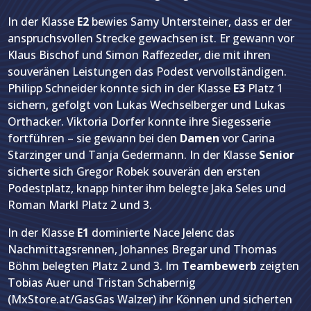
In der Klasse
E2
bewies Samy Untersteiner, dass er der
anspruchsvollen Strecke gewachsen ist. Er gewann vor
Klaus Bischof und Simon Raffezeder, die mit ihren
souveränen Leistungen das Podest vervollständigen.
Philipp Schneider konnte sich in der Klasse
E3
Platz 1
sichern, gefolgt von Lukas Wechselberger und Lukas
Orthacker. Viktoria Dorfer konnte ihre Siegesserie
fortführen – sie gewann bei den
Damen
vor Carina
Starzinger und Tanja Gedermann. In der Klasse
Senior
sicherte sich Gregor Robek souverän den ersten
Podestplatz, knapp hinter ihm belegte Jaka Seles und
Roman Markl Platz 2 und 3.
In der Klasse
E1
dominierte Nace Jelenc das
Nachmittagsrennen, Johannes Bregar und Thomas
Böhm belegten Platz 2 und 3. Im
Teambewerb
zeigten
Tobias Auer und Tristan Schabernig
(MxStore.at/GasGas Walzer) ihr Können und sicherten